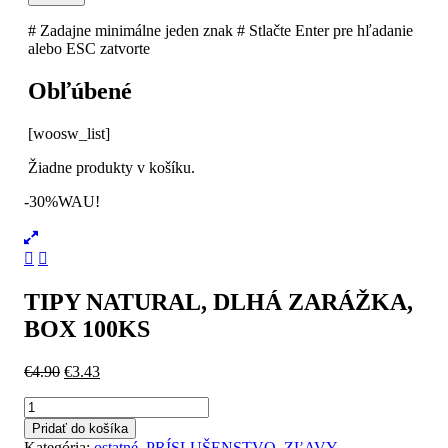
# Zadajne minimálne jeden znak
# Stlačte Enter pre hľadanie
alebo ESC zatvorte
Obľúbené
[woosw_list]
Žiadne produkty v košíku.
-30%
WAU!
TIPY NATURAL, DLHÁ ZARÁŽKA,
BOX 100KS
Pôvodná
Aktuálna
€
4.90
€
3.43
cena
cena
množstvo
bola:
je:
TIPY
€4.90.
€3.43.
Pridať do košíka
NATURAL,
Kategória:
ostatné
,
PRÍSLUŠENSTVO
,
ZĽAVY