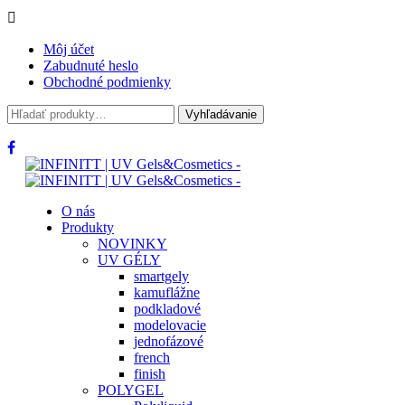
Môj účet
Zabudnuté heslo
Obchodné podmienky
Hľadať:
Vyhľadávanie
O nás
Produkty
NOVINKY
UV GÉLY
smartgely
kamuflážne
podkladové
modelovacie
jednofázové
french
finish
POLYGEL