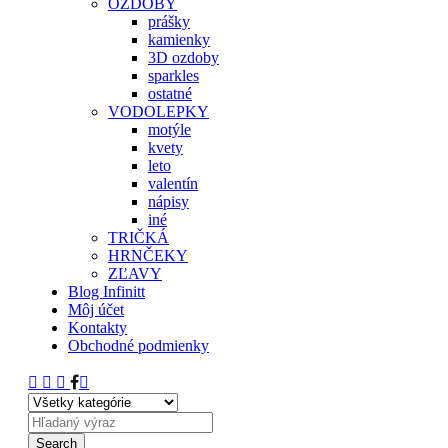
OZDOBY
prášky
kamienky
3D ozdoby
sparkles
ostatné
VODOLEPKY
motýle
kvety
leto
valentín
nápisy
iné
TRIČKÁ
HRNČEKY
ZĽAVY
Blog Infinitt
Môj účet
Kontakty
Obchodné podmienky