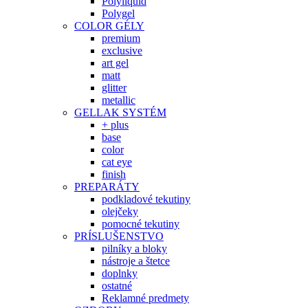
Polyliquid
Polygel
COLOR GÉLY
premium
exclusive
art gel
matt
glitter
metallic
GELLAK SYSTÉM
+ plus
base
color
cat eye
finish
PREPARÁTY
podkladové tekutiny
olejčeky
pomocné tekutiny
PRÍSLUŠENSTVO
pilníky a bloky
nástroje a štetce
doplnky
ostatné
Reklamné predmety