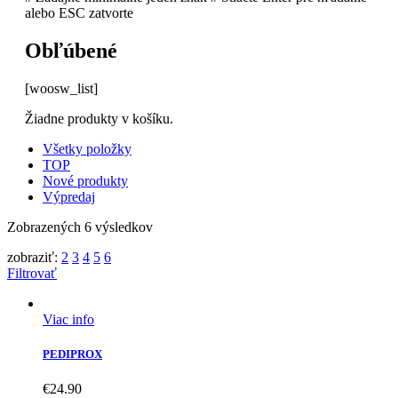
alebo ESC zatvorte
Obľúbené
[woosw_list]
Žiadne produkty v košíku.
Všetky položky
TOP
Nové produkty
Výpredaj
Zobrazených 6 výsledkov
zobraziť:
2
3
4
5
6
Filtrovať
Viac info
PEDIPROX
€
24.90