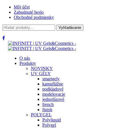
Môj účet
Zabudnuté heslo
Obchodné podmienky
Hľadať:
Vyhľadávanie
O nás
Produkty
NOVINKY
UV GÉLY
smartgely
kamuflážne
podkladové
modelovacie
jednofázové
french
finish
POLYGEL
Polyliquid
Polygel