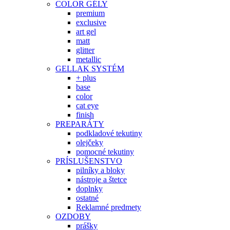
COLOR GÉLY
premium
exclusive
art gel
matt
glitter
metallic
GELLAK SYSTÉM
+ plus
base
color
cat eye
finish
PREPARÁTY
podkladové tekutiny
olejčeky
pomocné tekutiny
PRÍSLUŠENSTVO
pilníky a bloky
nástroje a štetce
doplnky
ostatné
Reklamné predmety
OZDOBY
prášky