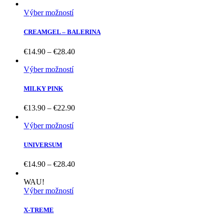
Výber možností
CREAMGEL – BALERINA
Price
€
14.90
–
€
28.40
range:
€14.90
Výber možností
through
€28.40
MILKY PINK
Price
€
13.90
–
€
22.90
range:
€13.90
Výber možností
through
€22.90
UNIVERSUM
Price
€
14.90
–
€
28.40
range:
€14.90
WAU!
through
Výber možností
€28.40
X-TREME