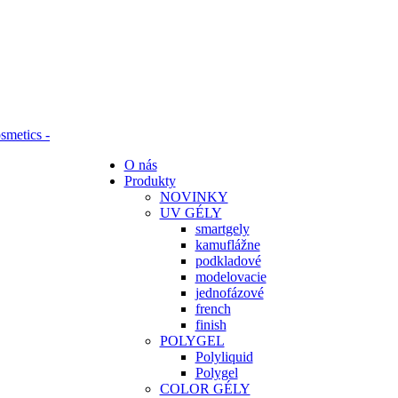
O nás
Produkty
NOVINKY
UV GÉLY
smartgely
kamuflážne
podkladové
modelovacie
jednofázové
french
finish
POLYGEL
Polyliquid
Polygel
COLOR GÉLY