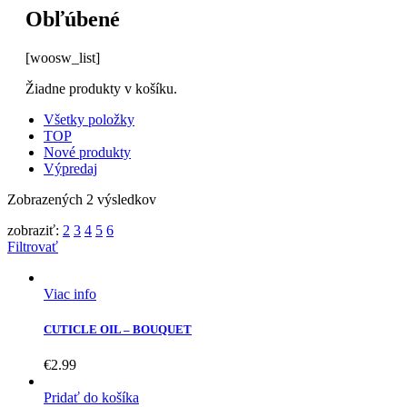
Obľúbené
[woosw_list]
Žiadne produkty v košíku.
Všetky položky
TOP
Nové produkty
Výpredaj
Zobrazených 2 výsledkov
zobraziť:
2
3
4
5
6
Filtrovať
Viac info
CUTICLE OIL – BOUQUET
€
2.99
Pridať do košíka