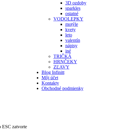
3D ozdoby
sparkles
ostatné
VODOLEPKY
motýle
kvety
leto
valentín
nápisy
iné
TRIČKÁ
HRNČEKY
ZĽAVY
Blog Infinitt
Môj účet
Kontakty
Obchodné podmienky
bo ESC zatvorte