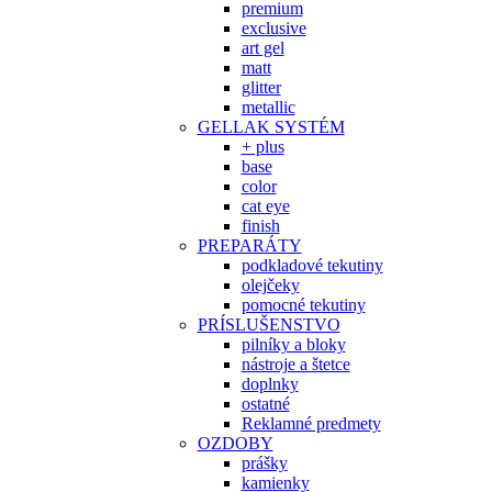
premium
exclusive
art gel
matt
glitter
metallic
GELLAK SYSTÉM
+ plus
base
color
cat eye
finish
PREPARÁTY
podkladové tekutiny
olejčeky
pomocné tekutiny
PRÍSLUŠENSTVO
pilníky a bloky
nástroje a štetce
doplnky
ostatné
Reklamné predmety
OZDOBY
prášky
kamienky