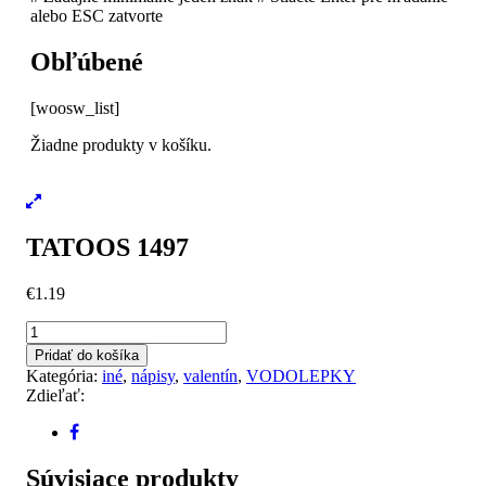
alebo ESC zatvorte
Obľúbené
[woosw_list]
Žiadne produkty v košíku.
TATOOS 1497
€
1.19
množstvo
TATOOS
Pridať do košíka
1497
Kategória:
iné
,
nápisy
,
valentín
,
VODOLEPKY
Zdieľať:
Súvisiace produkty