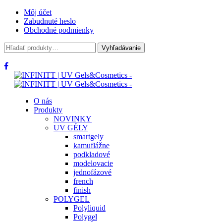
Môj účet
Zabudnuté heslo
Obchodné podmienky
Hľadať:
Vyhľadávanie
O nás
Produkty
NOVINKY
UV GÉLY
smartgely
kamuflážne
podkladové
modelovacie
jednofázové
french
finish
POLYGEL
Polyliquid
Polygel