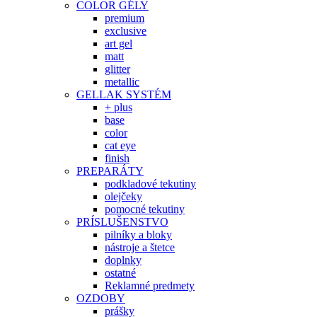
COLOR GÉLY
premium
exclusive
art gel
matt
glitter
metallic
GELLAK SYSTÉM
+ plus
base
color
cat eye
finish
PREPARÁTY
podkladové tekutiny
olejčeky
pomocné tekutiny
PRÍSLUŠENSTVO
pilníky a bloky
nástroje a štetce
doplnky
ostatné
Reklamné predmety
OZDOBY
prášky