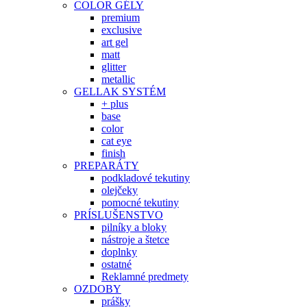
COLOR GÉLY
premium
exclusive
art gel
matt
glitter
metallic
GELLAK SYSTÉM
+ plus
base
color
cat eye
finish
PREPARÁTY
podkladové tekutiny
olejčeky
pomocné tekutiny
PRÍSLUŠENSTVO
pilníky a bloky
nástroje a štetce
doplnky
ostatné
Reklamné predmety
OZDOBY
prášky