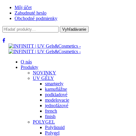
Môj účet
Zabudnuté heslo
Obchodné podmienky
Hľadať:
Vyhľadávanie
O nás
Produkty
NOVINKY
UV GÉLY
smartgely
kamuflážne
podkladové
modelovacie
jednofázové
french
finish
POLYGEL
Polyliquid
Polygel