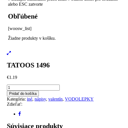
alebo ESC zatvorte
Obľúbené
[woosw_list]
Žiadne produkty v košíku.
TATOOS 1496
€
1.19
množstvo
TATOOS
Pridať do košíka
1496
Kategória:
iné
,
nápisy
,
valentín
,
VODOLEPKY
Zdieľať:
Súvisiace produkty