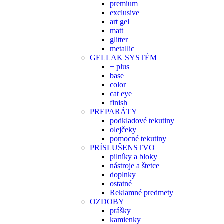
premium
exclusive
art gel
matt
glitter
metallic
GELLAK SYSTÉM
+ plus
base
color
cat eye
finish
PREPARÁTY
podkladové tekutiny
olejčeky
pomocné tekutiny
PRÍSLUŠENSTVO
pilníky a bloky
nástroje a štetce
doplnky
ostatné
Reklamné predmety
OZDOBY
prášky
kamienky