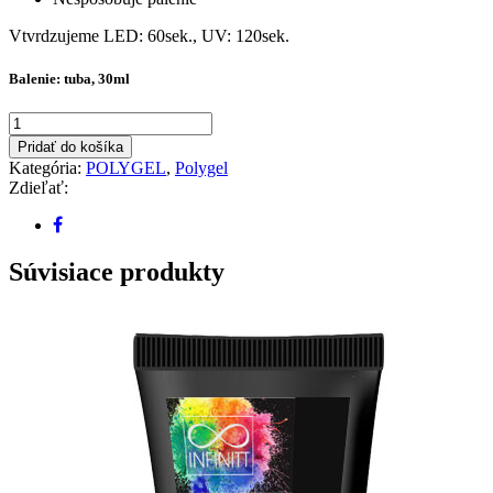
Vtvrdzujeme LED: 60sek., UV: 120sek.
Balenie: tuba, 30ml
množstvo
POLYgel
Pridať do košíka
-
Kategória:
POLYGEL
,
Polygel
nature
Zdieľať:
Súvisiace produkty