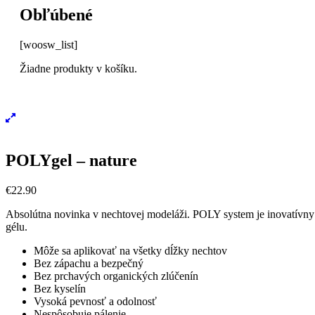
Obľúbené
[woosw_list]
Žiadne produkty v košíku.
POLYgel – nature
€
22.90
Absolútna novinka v nechtovej modeláži. POLY system je inovatívny 
gélu.
Môže sa aplikovať na všetky dĺžky nechtov
Bez zápachu a bezpečný
Bez prchavých organických zlúčenín
Bez kyselín
Vysoká pevnosť a odolnosť
Nespôsobuje pálenie