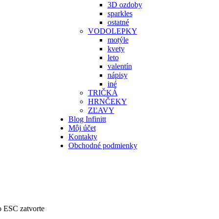
3D ozdoby
sparkles
ostatné
VODOLEPKY
motýle
kvety
leto
valentín
nápisy
iné
TRIČKÁ
HRNČEKY
ZĽAVY
Blog Infinitt
Môj účet
Kontakty
Obchodné podmienky
bo ESC zatvorte