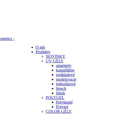
O nás
Produkty
NOVINKY
UV GÉLY
smartgely
kamuflážne
podkladové
modelovacie
jednofázové
french
finish
POLYGEL
Polyliquid
Polygel
COLOR GÉLY