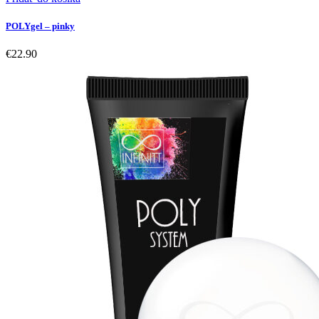
POLYgel – pinky
€
22.90