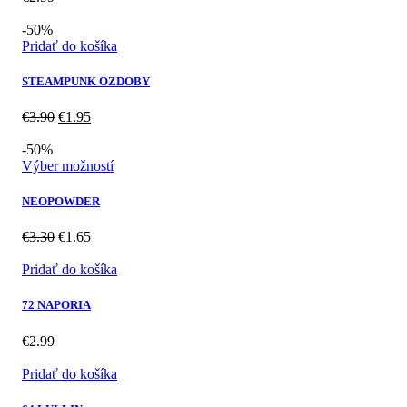
-50%
Pridať do košíka
STEAMPUNK OZDOBY
Pôvodná
Aktuálna
€
3.90
€
1.95
cena
cena
bola:
je:
-50%
€3.90.
€1.95.
Výber možností
NEOPOWDER
Pôvodná
Aktuálna
€
3.30
€
1.65
cena
cena
bola:
je:
Pridať do košíka
€3.30.
€1.65.
72 NAPORIA
€
2.99
Pridať do košíka