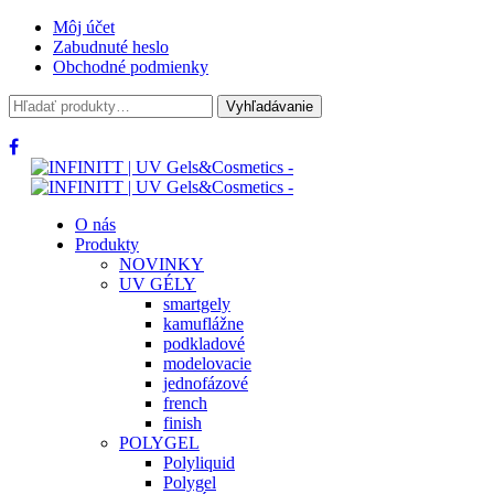
Môj účet
Zabudnuté heslo
Obchodné podmienky
Hľadať:
Vyhľadávanie
O nás
Produkty
NOVINKY
UV GÉLY
smartgely
kamuflážne
podkladové
modelovacie
jednofázové
french
finish
POLYGEL
Polyliquid
Polygel