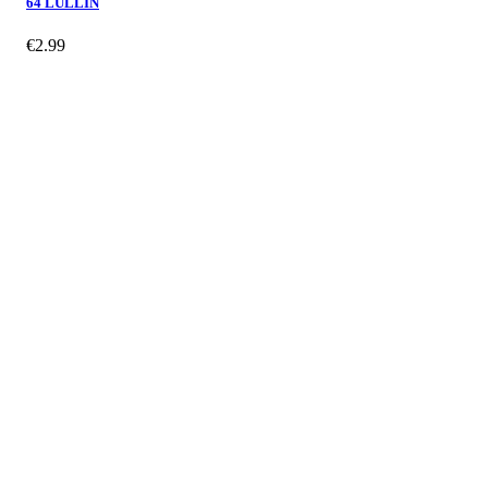
64 LULLIN
€
2.99