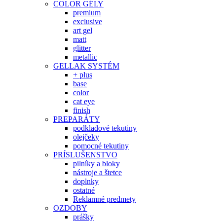
COLOR GÉLY
premium
exclusive
art gel
matt
glitter
metallic
GELLAK SYSTÉM
+ plus
base
color
cat eye
finish
PREPARÁTY
podkladové tekutiny
olejčeky
pomocné tekutiny
PRÍSLUŠENSTVO
pilníky a bloky
nástroje a štetce
doplnky
ostatné
Reklamné predmety
OZDOBY
prášky