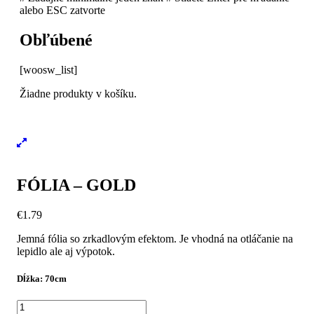
alebo ESC zatvorte
Obľúbené
[woosw_list]
Žiadne produkty v košíku.
FÓLIA – GOLD
€
1.79
Jemná fólia so zrkadlovým efektom. Je vhodná na otláčanie na
lepidlo ale aj výpotok.
Dĺžka: 70cm
množstvo