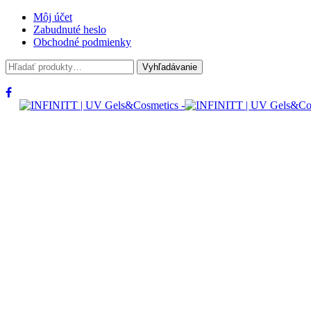
Môj účet
Zabudnuté heslo
Obchodné podmienky
Hľadať:
Vyhľadávanie