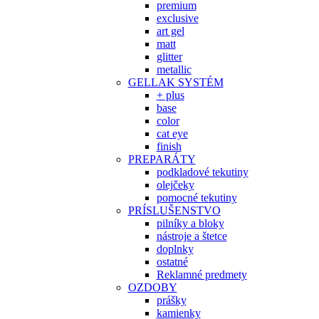
premium
exclusive
art gel
matt
glitter
metallic
GELLAK SYSTÉM
+ plus
base
color
cat eye
finish
PREPARÁTY
podkladové tekutiny
olejčeky
pomocné tekutiny
PRÍSLUŠENSTVO
pilníky a bloky
nástroje a štetce
doplnky
ostatné
Reklamné predmety
OZDOBY
prášky
kamienky