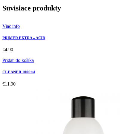
Súvisiace produkty
Viac info
PRIMER EXTRA – ACID
€
4.90
Pridať do košíka
CLEANER 1000ml
€
11.90