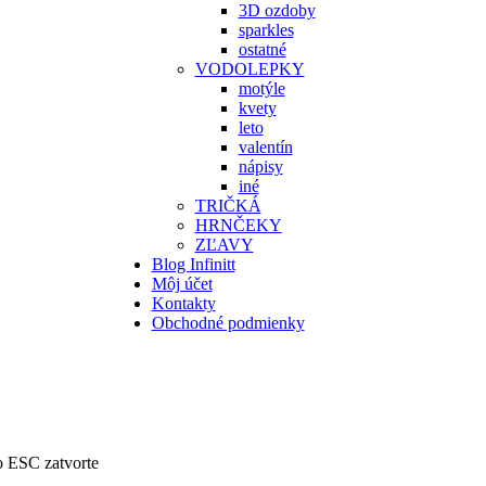
3D ozdoby
sparkles
ostatné
VODOLEPKY
motýle
kvety
leto
valentín
nápisy
iné
TRIČKÁ
HRNČEKY
ZĽAVY
Blog Infinitt
Môj účet
Kontakty
Obchodné podmienky
bo ESC zatvorte