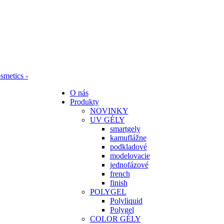
O nás
Produkty
NOVINKY
UV GÉLY
smartgely
kamuflážne
podkladové
modelovacie
jednofázové
french
finish
POLYGEL
Polyliquid
Polygel
COLOR GÉLY