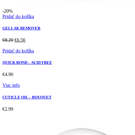
-20%
Pridať do košíka
GELLAK REMOVER
Pôvodná
Aktuálna
€
8.20
€
6.56
cena
cena
bola:
je:
Pridať do košíka
€8.20.
€6.56.
QUICK BOND – ACID FREE
€
4.90
Viac info
CUTICLE OIL – BOUQUET
€
2.99