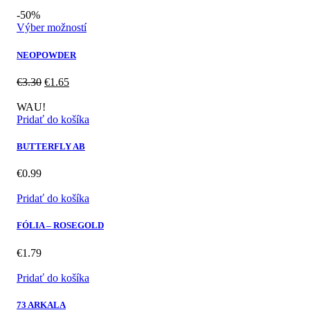
-50%
Výber možností
NEOPOWDER
Pôvodná
Aktuálna
€
3.30
€
1.65
cena
cena
bola:
je:
WAU!
€3.30.
€1.65.
Pridať do košíka
BUTTERFLY AB
€
0.99
Pridať do košíka
FÓLIA – ROSEGOLD
€
1.79
Pridať do košíka
73 ARKALA