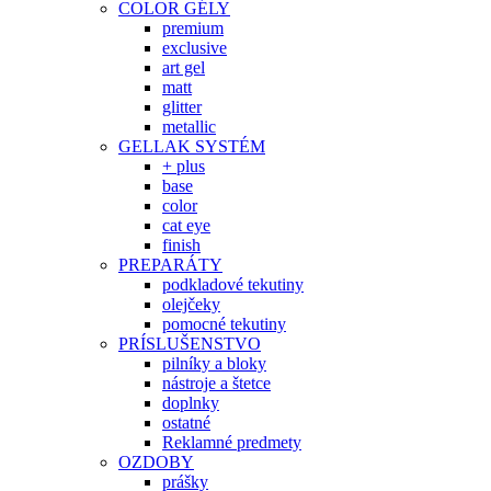
COLOR GÉLY
premium
exclusive
art gel
matt
glitter
metallic
GELLAK SYSTÉM
+ plus
base
color
cat eye
finish
PREPARÁTY
podkladové tekutiny
olejčeky
pomocné tekutiny
PRÍSLUŠENSTVO
pilníky a bloky
nástroje a štetce
doplnky
ostatné
Reklamné predmety
OZDOBY
prášky