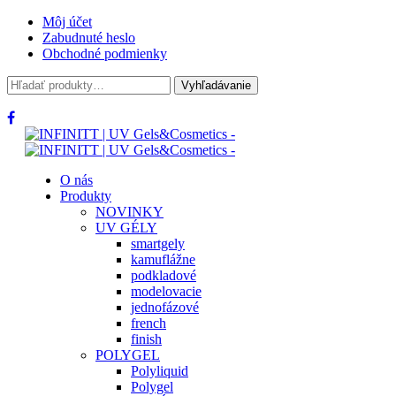
Môj účet
Zabudnuté heslo
Obchodné podmienky
Hľadať:
Vyhľadávanie
O nás
Produkty
NOVINKY
UV GÉLY
smartgely
kamuflážne
podkladové
modelovacie
jednofázové
french
finish
POLYGEL
Polyliquid
Polygel