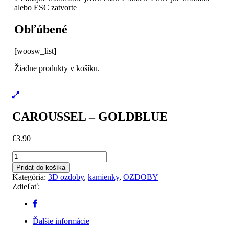
alebo ESC zatvorte
Obľúbené
[woosw_list]
Žiadne produkty v košíku.
CAROUSSEL – GOLDBLUE
€
3.90
množstvo
CAROUSSEL
Pridať do košíka
-
Kategória:
3D ozdoby
,
kamienky
,
OZDOBY
GOLDBLUE
Zdieľať:
Ďalšie informácie