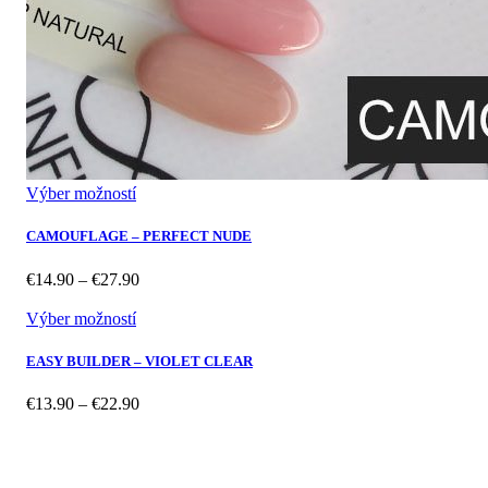
Výber možností
CAMOUFLAGE – PERFECT NUDE
Price
€
14.90
–
€
27.90
range:
€14.90
Výber možností
through
€27.90
EASY BUILDER – VIOLET CLEAR
Price
€
13.90
–
€
22.90
range:
€13.90
through
€22.90