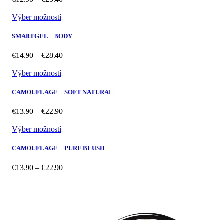
range:
€12.90
Výber možností
through
€25.40
SMARTGEL – BODY
Price
€
14.90
–
€
28.40
range:
€14.90
Výber možností
through
€28.40
CAMOUFLAGE – SOFT NATURAL
Price
€
13.90
–
€
22.90
range:
€13.90
Výber možností
through
€22.90
CAMOUFLAGE – PURE BLUSH
Price
€
13.90
–
€
22.90
range:
€13.90
through
€22.90