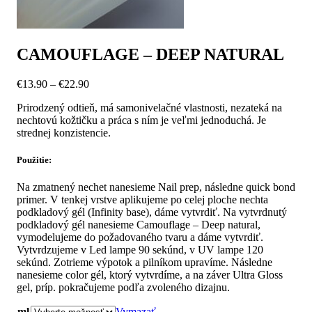
CAMOUFLAGE – DEEP NATURAL
Price
€
13.90
–
€
22.90
range:
Prirodzený odtieň, má samonivelačné vlastnosti, nezateká na
€13.90
nechtovú kožtičku a práca s ním je veľmi jednoduchá. Je
through
strednej konzistencie.
€22.90
Použitie:
Na zmatnený nechet nanesieme Nail prep, následne quick bond
primer. V tenkej vrstve aplikujeme po celej ploche nechta
podkladový gél (Infinity base), dáme vytvrdiť. Na vytvrdnutý
podkladový gél nanesieme Camouflage – Deep natural,
vymodelujeme do požadovaného tvaru a dáme vytvrdiť.
Vytvrdzujeme v Led lampe 90 sekúnd, v UV lampe 120
sekúnd. Zotrieme výpotok a pilníkom upravíme. Následne
nanesieme color gél, ktorý vytvrdíme, a na záver Ultra Gloss
gel, príp. pokračujeme podľa zvoleného dizajnu.
ml
Vymazať