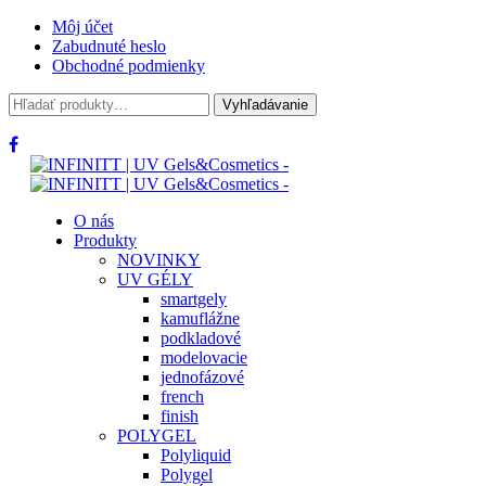
Môj účet
Zabudnuté heslo
Obchodné podmienky
Hľadať:
Vyhľadávanie
O nás
Produkty
NOVINKY
UV GÉLY
smartgely
kamuflážne
podkladové
modelovacie
jednofázové
french
finish
POLYGEL
Polyliquid
Polygel