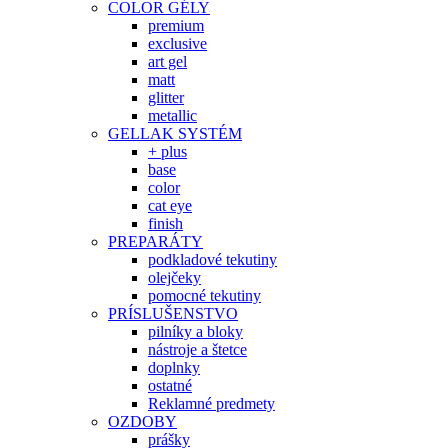
COLOR GÉLY
premium
exclusive
art gel
matt
glitter
metallic
GELLAK SYSTÉM
+ plus
base
color
cat eye
finish
PREPARÁTY
podkladové tekutiny
olejčeky
pomocné tekutiny
PRÍSLUŠENSTVO
pilníky a bloky
nástroje a štetce
doplnky
ostatné
Reklamné predmety
OZDOBY
prášky