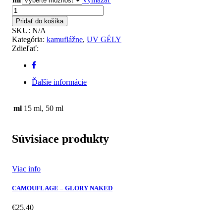
množstvo
CAMOUFLAGE
Pridať do košíka
-
SKU:
N/A
DEEP
Kategória:
kamuflážne
,
UV GÉLY
NATURAL
Zdieľať:
Ďalšie informácie
ml
15 ml, 50 ml
Súvisiace produkty
Viac info
CAMOUFLAGE – GLORY NAKED
€
25.40