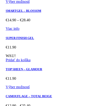
Výber možností
SMARTGEL – BLOSSOM
Price
€
14.90
–
€
28.40
range:
€14.90
Viac info
through
€28.40
SUPER FINISH GEL
€
11.90
WAU!
Pridať do košíka
TOP SHEEN – GLAMOUR
€
11.90
Výber možností
CAMOUFLAGE – TOTAL BEIGE
Price
€
12.90
–
€
25.40