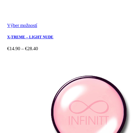
Výber možností
X-TREME – LIGHT NUDE
Price
€
14.90
–
€
28.40
range:
€14.90
through
€28.40