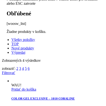
alebo ESC zatvorte
Obľúbené
[woosw_list]
Žiadne produkty v košíku.
Všetky položky
TOP
Nové produkty
Výpredaj
Zobrazených 4 výsledkov
zobraziť:
2
3
4
5
6
Filtrovať
WAU!
Pridať do košíka
COLOR GEL EXCLUSIVE – 1010 CORALINE