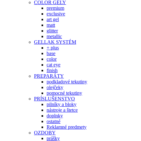
COLOR GÉLY
premium
exclusive
art gel
matt
glitter
metallic
GELLAK SYSTÉM
+ plus
base
color
cat eye
finish
PREPARÁTY
podkladové tekutiny
olejčeky
pomocné tekutiny
PRÍSLUŠENSTVO
pilníky a bloky
nástroje a štetce
doplnky
ostatné
Reklamné predmety
OZDOBY
prášky