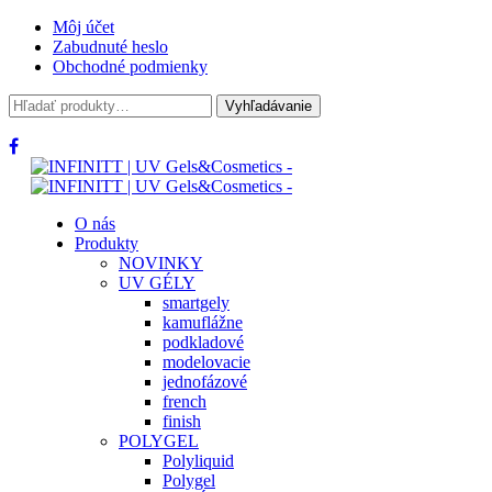
Môj účet
Zabudnuté heslo
Obchodné podmienky
Hľadať:
Vyhľadávanie
O nás
Produkty
NOVINKY
UV GÉLY
smartgely
kamuflážne
podkladové
modelovacie
jednofázové
french
finish
POLYGEL
Polyliquid
Polygel